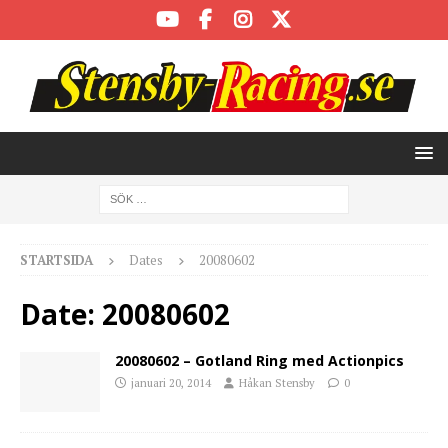
STARTSIDA
Dates
20080602
Date:
20080602
20080602 – Gotland Ring med Actionpics
januari 20, 2014
Håkan Stensby
0