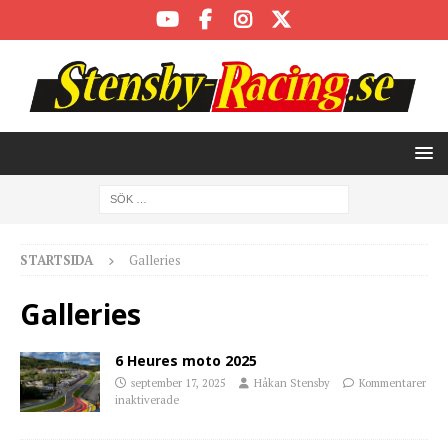
STARTSIDA
Galleries
Galleries
6 Heures moto 2025
september 17, 2025
Håkan Stensby
Kommentarer
inaktiverade