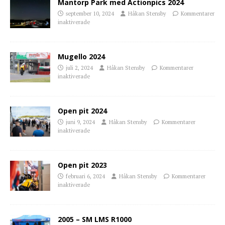
Mantorp Park med Actionpics 2024
september 10, 2024
Håkan Stensby
Kommentarer
inaktiverade
Mugello 2024
juli 2, 2024
Håkan Stensby
Kommentarer
inaktiverade
Open pit 2024
juni 9, 2024
Håkan Stensby
Kommentarer
inaktiverade
Open pit 2023
februari 6, 2024
Håkan Stensby
Kommentarer
inaktiverade
2005 – SM LMS R1000