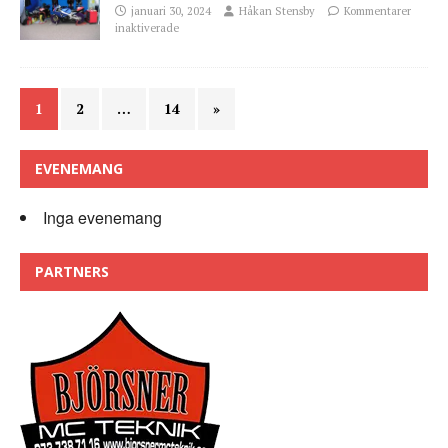
januari 30, 2024
Håkan Stensby
Kommentarer
inaktiverade
1
2
…
14
»
EVENEMANG
Inga evenemang
PARTNERS