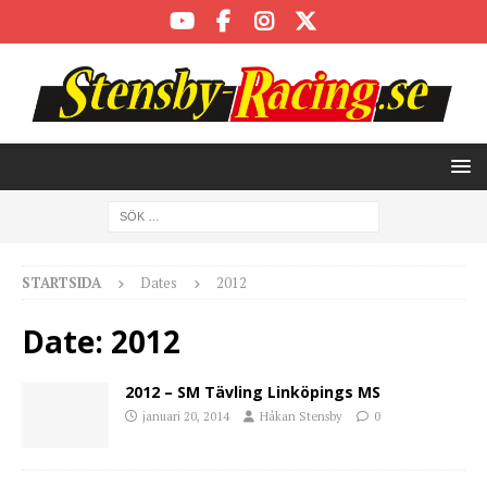
STARTSIDA
Dates
2012
Date:
2012
2012 – SM Tävling Linköpings MS
januari 20, 2014
Håkan Stensby
0