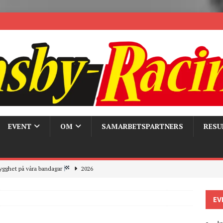
EVENT
OM
SAMARBETSPARTNERS
RESU
ygghet på våra bandagar
2026
ays och Pirelli – detta hände verkligen!
MC
EV
 the pits
2026
r bandagarna 2026, nu blickar vi mot 2027
2026