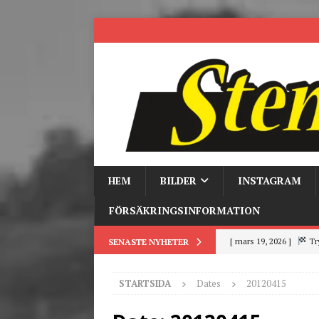
HEM
BILDER
INSTAGRAM
FÖRSÄKRINGSINFORMATION
[ mars 19, 2026 ]
Tr
SENASTE NYHETER
[ mars 9, 2026 ]
Trackd
STARTSIDA
Dates
20120415
[ juni 26, 2026 ]
Back to
[ juni 23, 2026 ]
Tack fö