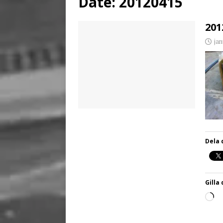
Date:
20120415
[ juni 3, 2026 ]
Stensby 
201
jan
Dela 
Gilla 