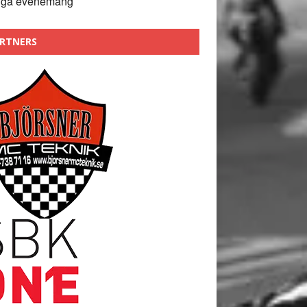
nga evenemang
RTNERS