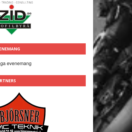
ENEMANG
nga evenemang
RTNERS