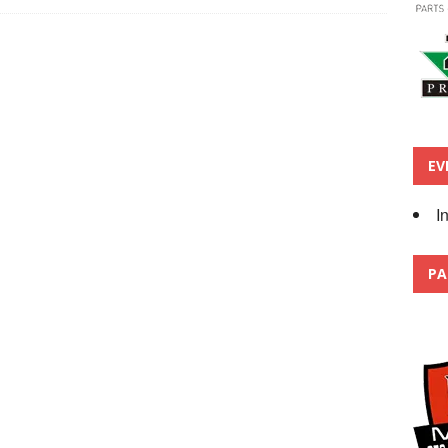
EV
I
PA