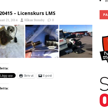
I
Trackdays 2026 Fullbokat – tack för ert stora intresse!
2026
20415 – Licenskurs LMS
PA
uari 21, 2014
Håkan Stensby
0
detta:
Skriv ut
E-post
detta: