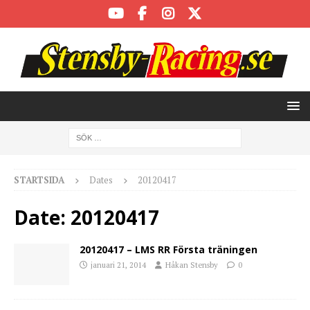
STARTSIDA
Dates
20120417
Date:
20120417
20120417 – LMS RR Första träningen
januari 21, 2014
Håkan Stensby
0