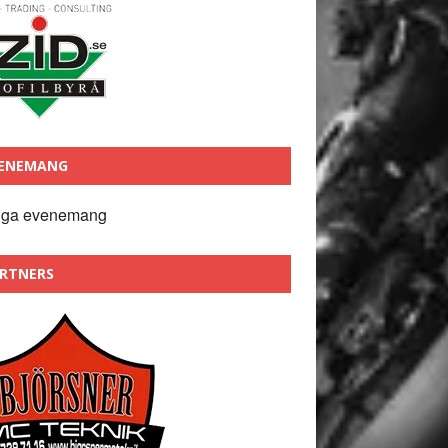
ENEMANG
nga evenemang
RTNERS