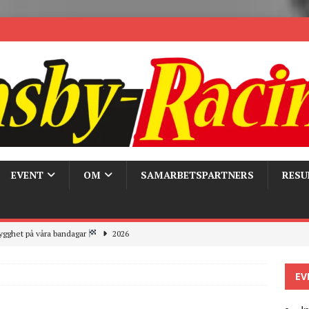
EVENT
OM
SAMARBETSPARTNERS
RESU
ygghet på våra bandagar
2026
ays och Pirelli – detta hände verkligen!
MC
EV
 the pits
2026
r bandagarna 2026, nu blickar vi mot 2027
2026