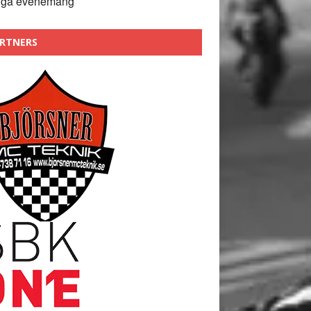
nga evenemang
RTNERS