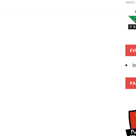
EV
I
PA