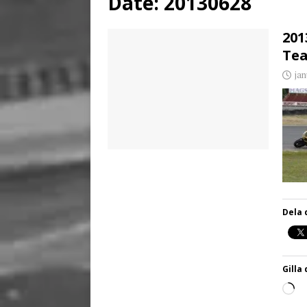
Date:
20130628
[ juni 3, 2026 ]
Stensby 
201
Te
jan
Dela 
Gilla 