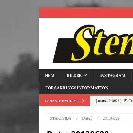
HEM
BILDER
INSTAGRAM
FÖRSÄKRINGSINFORMATION
[ mars 19, 2026 ]
Tr
SENASTE NYHETER
[ mars 9, 2026 ]
Trackd
STARTSIDA
Dates
20130628
[ juni 26, 2026 ]
Back to
[ juni 23, 2026 ]
Tack fö