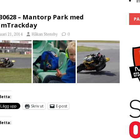
I
Trackdays 2026 Fullbokat – tack för ert stora intresse!
2026
30628 – Mantorp Park med
PA
amTrackday
uari 21, 2014
Håkan Stensby
0
detta:
Skriv ut
E-post
detta: