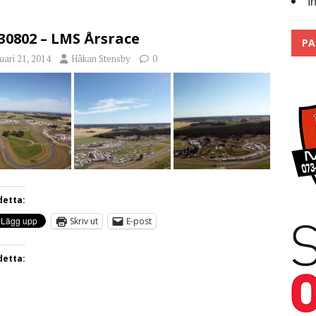
I
Trackdays 2026 Fullbokat – tack för ert stora intresse!
2026
30802 – LMS Årsrace
PA
uari 21, 2014
Håkan Stensby
0
detta:
Skriv ut
E-post
detta: