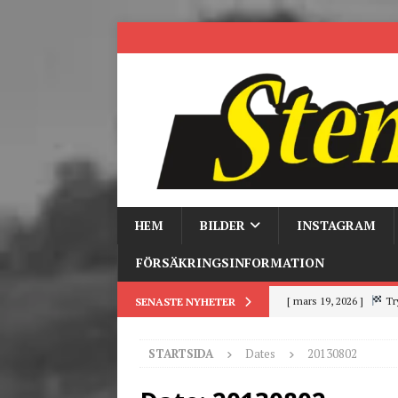
HEM
BILDER
INSTAGRAM
FÖRSÄKRINGSINFORMATION
[ mars 19, 2026 ]
Tr
SENASTE NYHETER
[ mars 9, 2026 ]
Trackd
STARTSIDA
Dates
20130802
[ juni 26, 2026 ]
Back to
[ juni 23, 2026 ]
Tack fö