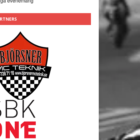
nga evenemang
RTNERS