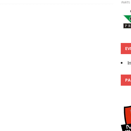
EV
I
PA