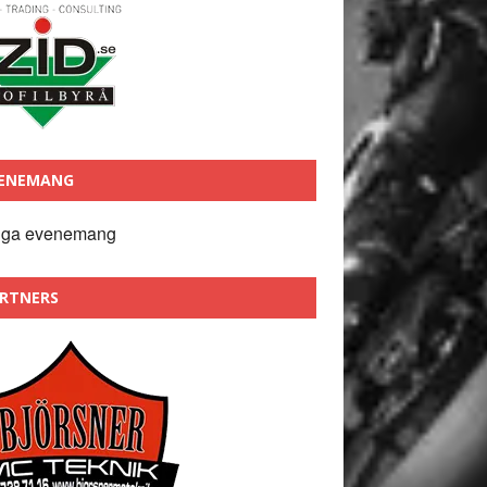
ENEMANG
nga evenemang
RTNERS