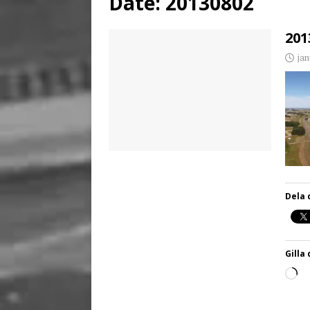
Date:
20130802
[ juni 3, 2026 ]
Stensby 
201
jan
Dela 
Gilla 