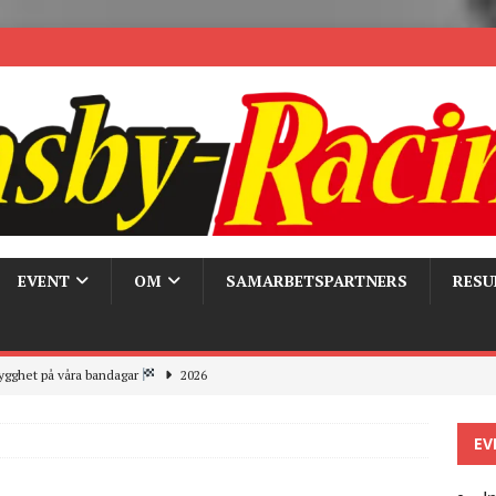
EVENT
OM
SAMARBETSPARTNERS
RESU
ygghet på våra bandagar
2026
ays och Pirelli – detta hände verkligen!
MC
EV
 the pits
2026
r bandagarna 2026, nu blickar vi mot 2027
2026