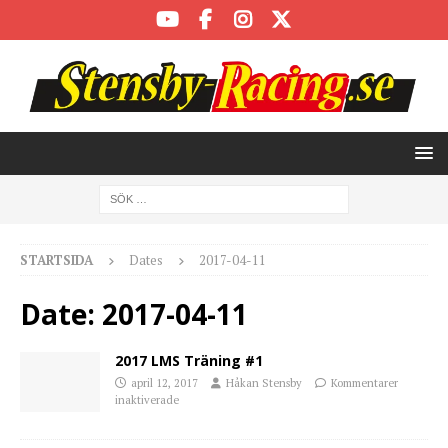
STARTSIDA
Dates
2017-04-11
Date:
2017-04-11
2017 LMS Träning #1
april 12, 2017
Håkan Stensby
Kommentarer
inaktiverade