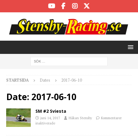
STARTSIDA
Dates
2017-06-10
Date:
2017-06-10
SM #2 Sviesta
juni 14, 2017
Håkan Stensby
Kommentarer
inaktiverade