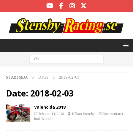
STARTSIDA
Dates
2018-02-03
Date:
2018-02-03
Valencida 2018
februari 14, 2018
Håkan Stensby
Kommentarer
inaktiverade