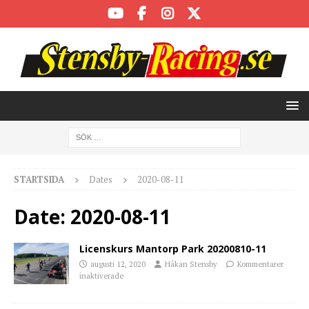
STARTSIDA
Dates
2020-08-11
Date:
2020-08-11
Licenskurs Mantorp Park 20200810-11
augusti 12, 2020
Håkan Stensby
Kommentarer
inaktiverade