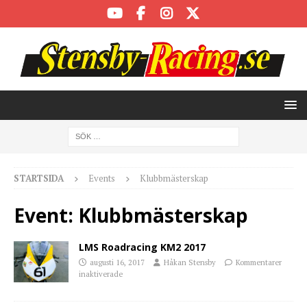
STARTSIDA
Events
Klubbmästerskap
Event:
Klubbmästerskap
LMS Roadracing KM2 2017
augusti 16, 2017
Håkan Stensby
Kommentarer
inaktiverade