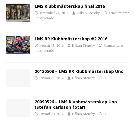
LMS Klubbmästerskap final 2016
september 24, 2016
Håkan Stensby
Kommentarer
inaktiverade
LMS RR Klubbmästerskap #2 2016
augusti 15, 2016
Håkan Stensby
Kommentarer
inaktiverade
20120508 – LMS RR Klubbmästerskap Uno
januari 21, 2014
Håkan Stensby
0
20090526 – LMS Klubbmästerskap Uno
(Stefan Karlsson fotar)
januari 20, 2014
Håkan Stensby
0