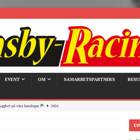
EVENT
OM
SAMARBETSPARTNERS
RESU
ygghet på våra bandagar
2026
ays och Pirelli – detta hände verkligen!
MC
EV
 the pits
2026
r bandagarna 2026, nu blickar vi mot 2027
2026