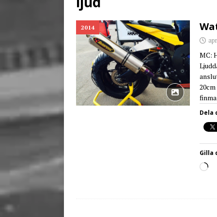
ljud
[ juni 3, 2026 ]
Stensby 
Wat
2014
apr
MC: H
Ljudd
anslu
20cm 
finma
Dela 
Gilla 