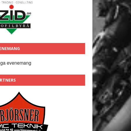
ENEMANG
nga evenemang
RTNERS