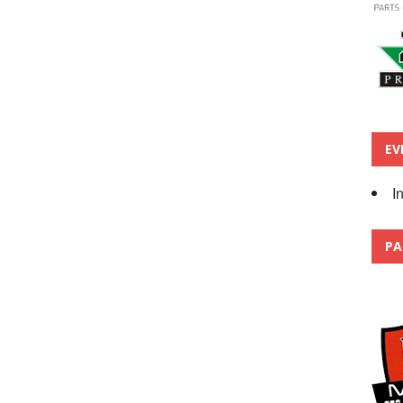
EV
I
PA