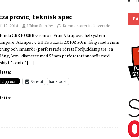
I
Trackdays 2026 Fullbokat – tack för ert stora intresse!
2026
zaprovic, teknisk spec
PA
il 17, 2014
Håkan Stensby
Kommentarer inaktiverade
onda CBR1000RR Grenrör: Från Akrapovic helsystem
ämpare: Akrapovic till Kawazaki ZX10R 50cm lång med 52mm
tning och innanrör (perforerade röret) Förljuddämpare: ca
lång, 8cm i diameter med 52mm perforerat innanrör med
skigt “svinto”
[…]
detta:
Skriv ut
E-post
detta: