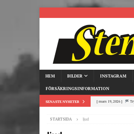
HEM
BILDER
INSTAGRAM
FÖRSÄKRINGSINFORMATION
[ mars 19, 2026 ]
Tr
SENASTE NYHETER
[ mars 9, 2026 ]
Trackd
STARTSIDA
ljud
[ juni 26, 2026 ]
Back to
[ juni 23, 2026 ]
Tack fö