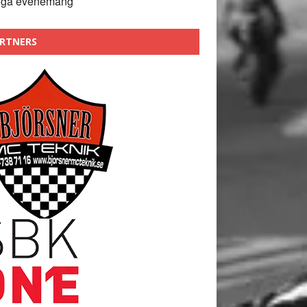
nga evenemang
RTNERS