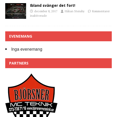
Ibland svänger det fort!
december 8, 2017
Håkan Stensby
Kommentarer
inaktiverade
EVENEMANG
Inga evenemang
PARTNERS