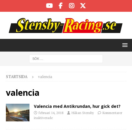
STARTSIDA
valencia
valencia
Valencia med Antikrundan, hur gick det?
februari 14, 2018
Håkan Stensby
Kommentarer
inaktiverade