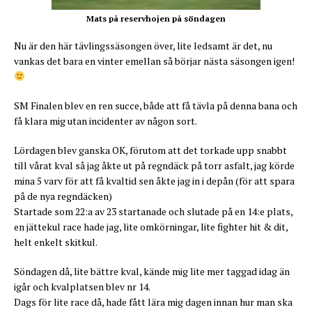
Mats på reservhojen på söndagen
Nu är den här tävlingssäsongen över, lite ledsamt är det, nu
vankas det bara en vinter emellan så börjar nästa säsongen igen!
SM Finalen blev en ren succe, både att få tävla på denna bana och
få klara mig utan incidenter av någon sort.
Lördagen blev ganska OK, förutom att det torkade upp snabbt
till vårat kval så jag åkte ut på regndäck på torr asfalt, jag körde
mina 5 varv för att få kvaltid sen åkte jag in i depån (för att spara
på de nya regndäcken)
Startade som 22:a av 23 startanade och slutade på en 14:e plats,
en jättekul race hade jag, lite omkörningar, lite fighter hit & dit,
helt enkelt skitkul.
Söndagen då, lite bättre kval, kände mig lite mer taggad idag än
igår och kvalplatsen blev nr 14.
Dags för lite race då, hade fått lära mig dagen innan hur man ska