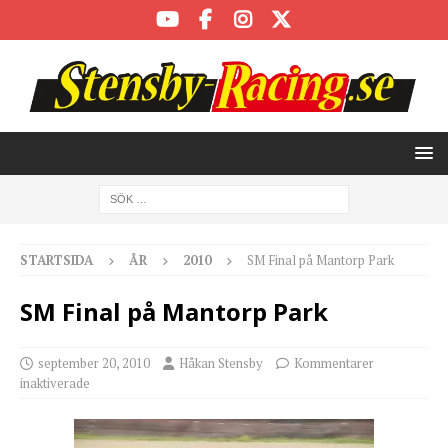
STARTSIDA
ÅR
2010
SM Final på Mantorp Park
SM Final på Mantorp Park
september 20, 2010
Håkan Stensby
Kommentarer
inaktiverade