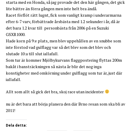
starta med en Honda, så jag provade det den här gången, det gick
lite bättre än förra gången men inte helt bra ändå.
Racet förflöt rätt lugnt, fick som vanligt kramp i underarmarna
efter 6-7 varv, förbättrade årsbästa med 1.2 sekunder i år, då är
det bara 1.2 kvar till personbästa från 2006 på en Suzuki
GSXR1000.
Hade korn på 9:e plats, men blev uppehållen av en snubbe som
inte förstod vad gulflagg var så det blev som det blev och
slutade 10:a till slut iallafall.
Som tur är kommer Mjölbykurvans flaggpostering flyttas 200m
bakåt i bansträckningen så nästa år blir det nog inga
konstigheter med omkörning under gulflagg som tur är, just där
iallafall.
Allt som allt så gick det bra, skoj race utan incidenter
nu är det bara att börja planera den där Brno resan som ska bli av
2011!
Dela detta: