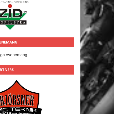
ENEMANG
nga evenemang
RTNERS