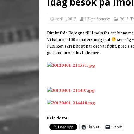
Idag besök på Imol
[ juni 26, 2026 ]
Back to
april 1, 2012
Håkan Stensby
2012
,
Tä
Direkt från Bologna till Imola för att hinna med
Vi hann med 30 minuters marginal
sen såg vi
Publiken skrek högt när det var fight, precis s
gick undan och luktade race.
Dela detta:
Skriv ut
E-post