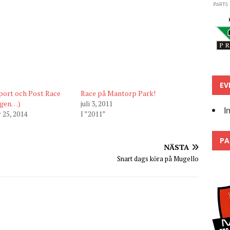
EV
port och Post Race
Race på Mantorp Park!
igen…)
juli 3, 2011
I
25, 2014
I ”2011”
PA
NÄSTA
Snart dags köra på Mugello