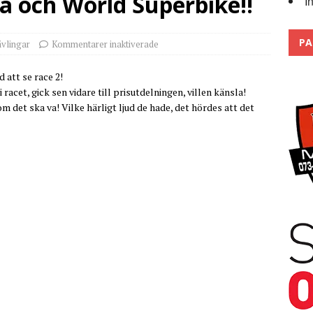
a och World Superbike!!
I
 the pits
2026
PA
vlingar
Kommentarer inaktiverade
 att se race 2!
 racet, gick sen vidare till prisutdelningen, villen känsla!
om det ska va! Vilke härligt ljud de hade, det hördes att det