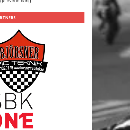
nga evenemang
RTNERS