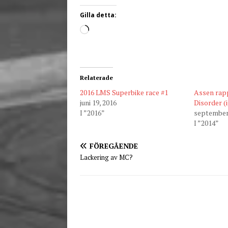
Gilla detta:
Relaterade
2016 LMS Superbike race #1
Assen rap
juni 19, 2016
Disorder (
I ”2016”
september 
I ”2014”
FÖREGÅENDE
Lackering av MC?