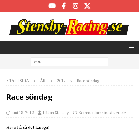
STARTSIDA
ÅR
2012
Race söndag
Race söndag
juni 18, 2012
Håkan Stensby
Kommentarer inaktiverade
Hej o hå så det kan gå!