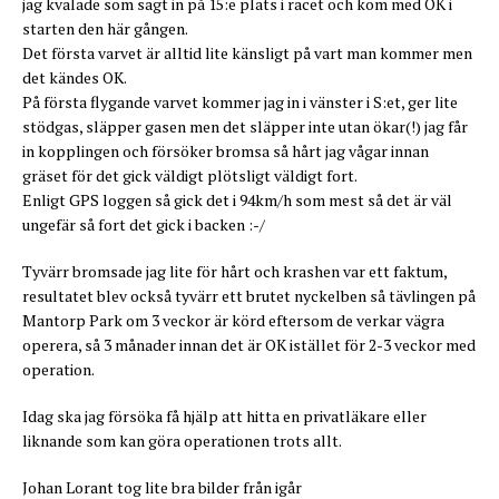
jag kvalade som sagt in på 15:e plats i racet och kom med OK i
starten den här gången.
Det första varvet är alltid lite känsligt på vart man kommer men
det kändes OK.
På första flygande varvet kommer jag in i vänster i S:et, ger lite
stödgas, släpper gasen men det släpper inte utan ökar(!) jag får
in kopplingen och försöker bromsa så hårt jag vågar innan
gräset för det gick väldigt plötsligt väldigt fort.
Enligt GPS loggen så gick det i 94km/h som mest så det är väl
ungefär så fort det gick i backen :-/
Tyvärr bromsade jag lite för hårt och krashen var ett faktum,
resultatet blev också tyvärr ett brutet nyckelben så tävlingen på
Mantorp Park om 3 veckor är körd eftersom de verkar vägra
operera, så 3 månader innan det är OK istället för 2-3 veckor med
operation.
Idag ska jag försöka få hjälp att hitta en privatläkare eller
liknande som kan göra operationen trots allt.
Johan Lorant tog lite bra bilder från igår