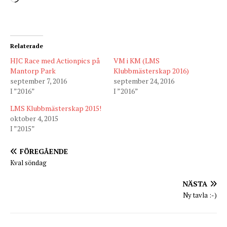
Relaterade
HJC Race med Actionpics på
VM i KM (LMS
Mantorp Park
Klubbmästerskap 2016)
september 7, 2016
september 24, 2016
I ”2016”
I ”2016”
LMS Klubbmästerskap 2015!
oktober 4, 2015
I ”2015”
FÖREGÅENDE
Kval söndag
NÄSTA
Ny tavla :-)