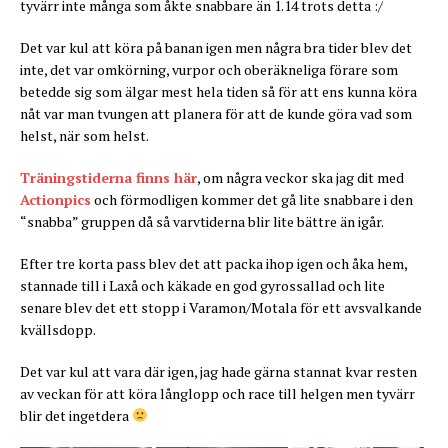
tyvärr inte många som åkte snabbare än 1.14 trots detta :/
Det var kul att köra på banan igen men några bra tider blev det
inte, det var omkörning, vurpor och oberäkneliga förare som
betedde sig som älgar mest hela tiden så för att ens kunna köra
nåt var man tvungen att planera för att de kunde göra vad som
helst, när som helst.
Träningstiderna finns här
, om några veckor ska jag dit med
Actionpics
och förmodligen kommer det gå lite snabbare i den
“snabba” gruppen då så varvtiderna blir lite bättre än igår.
Efter tre korta pass blev det att packa ihop igen och åka hem,
stannade till i Laxå och käkade en god gyrossallad och lite
senare blev det ett stopp i Varamon/Motala för ett avsvalkande
kvällsdopp.
Det var kul att vara där igen, jag hade gärna stannat kvar resten
av veckan för att köra långlopp och race till helgen men tyvärr
blir det ingetdera