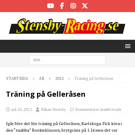
STARTSIDA
ÅR
2012
Träning på Gelleråsen
Träning på Gelleråsen
juli 26, 2012
Håkan Stensby
Kommentarer inaktiverade
Igår blev det lite träning på Gelleråsen, Karlskoga. Fick köra i
den “snabba” Rookieklassen, brytgräns på 1.14 men det var