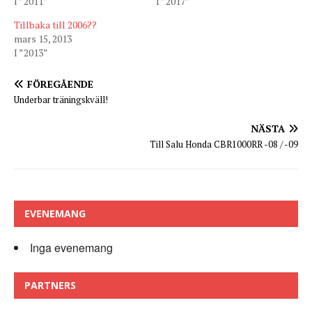
I ”2011”
I ”2017”
Tillbaka till 2006??
mars 15, 2013
I ”2013”
FÖREGÅENDE
Underbar träningskväll!
NÄSTA
Till Salu Honda CBR1000RR -08 / -09
EVENEMANG
Inga evenemang
PARTNERS