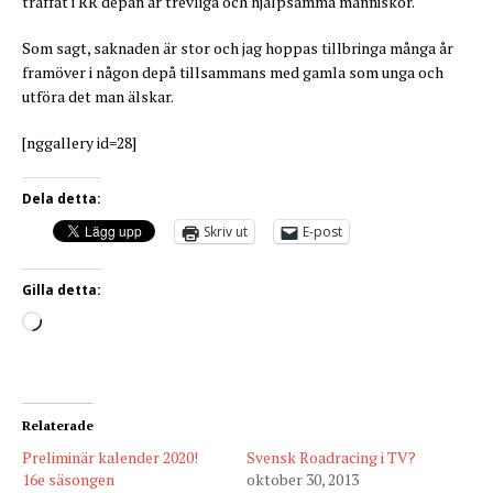
träffat i RR depån är trevliga och hjälpsamma människor.
Som sagt, saknaden är stor och jag hoppas tillbringa många år
framöver i någon depå tillsammans med gamla som unga och
utföra det man älskar.
[nggallery id=28]
Dela detta:
Skriv ut
E-post
Gilla detta:
Relaterade
Preliminär kalender 2020!
Svensk Roadracing i TV?
16e säsongen
oktober 30, 2013