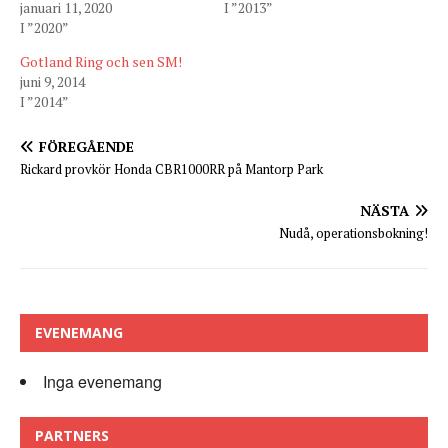
januari 11, 2020
I ”2013”
I ”2020”
Gotland Ring och sen SM!
juni 9, 2014
I ”2014”
FÖREGÅENDE
Rickard provkör Honda CBR1000RR på Mantorp Park
NÄSTA
Nudå, operationsbokning!
EVENEMANG
Inga evenemang
PARTNERS