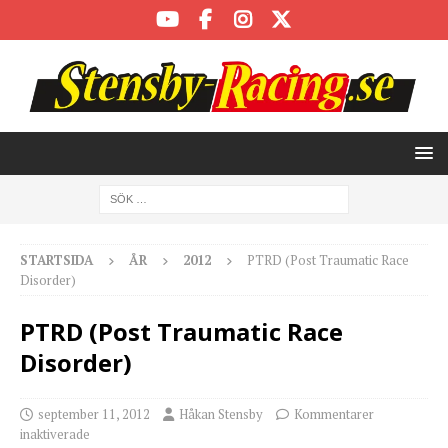
STARTSIDA
ÅR
2012
PTRD (Post Traumatic Race
Disorder)
PTRD (Post Traumatic Race
Disorder)
september 11, 2012
Håkan Stensby
Kommentarer
inaktiverade