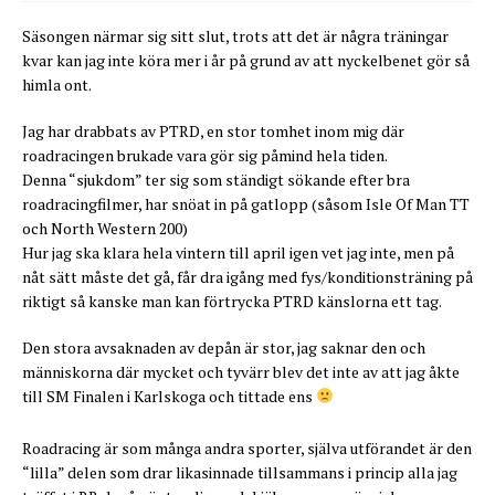
Säsongen närmar sig sitt slut, trots att det är några träningar
kvar kan jag inte köra mer i år på grund av att nyckelbenet gör så
himla ont.
Jag har drabbats av PTRD, en stor tomhet inom mig där
roadracingen brukade vara gör sig påmind hela tiden.
Denna “sjukdom” ter sig som ständigt sökande efter bra
roadracingfilmer, har snöat in på gatlopp (såsom Isle Of Man TT
och North Western 200)
Hur jag ska klara hela vintern till april igen vet jag inte, men på
nåt sätt måste det gå, får dra igång med fys/konditionsträning på
riktigt så kanske man kan förtrycka PTRD känslorna ett tag.
Den stora avsaknaden av depån är stor, jag saknar den och
människorna där mycket och tyvärr blev det inte av att jag åkte
till SM Finalen i Karlskoga och tittade ens
Roadracing är som många andra sporter, själva utförandet är den
“lilla” delen som drar likasinnade tillsammans i princip alla jag