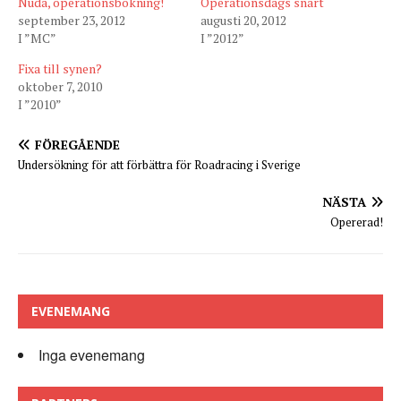
Nudå, operationsbokning!
Operationsdags snart
september 23, 2012
augusti 20, 2012
I ”MC”
I ”2012”
Fixa till synen?
oktober 7, 2010
I ”2010”
FÖREGÅENDE
Undersökning för att förbättra för Roadracing i Sverige
NÄSTA
Opererad!
EVENEMANG
Inga evenemang