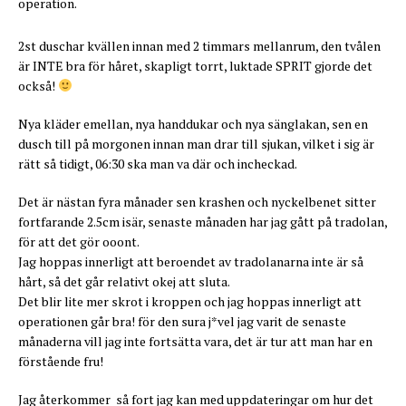
operation.
2st duschar kvällen innan med 2 timmars mellanrum, den tvålen
är INTE bra för håret, skapligt torrt, luktade SPRIT gjorde det
också!
Nya kläder emellan, nya handdukar och nya sänglakan, sen en
dusch till på morgonen innan man drar till sjukan, vilket i sig är
rätt så tidigt, 06:30 ska man va där och incheckad.
Det är nästan fyra månader sen krashen och nyckelbenet sitter
fortfarande 2.5cm isär, senaste månaden har jag gått på tradolan,
för att det gör ooont.
Jag hoppas innerligt att beroendet av tradolanarna inte är så
hårt, så det går relativt okej att sluta.
Det blir lite mer skrot i kroppen och jag hoppas innerligt att
operationen går bra! för den sura j*vel jag varit de senaste
månaderna vill jag inte fortsätta vara, det är tur att man har en
förstående fru!
Jag återkommer så fort jag kan med uppdateringar om hur det