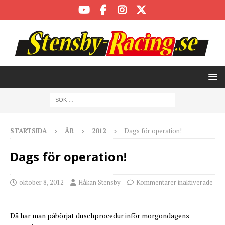
STARTSIDA
ÅR
2012
Dags för operation!
Dags för operation!
oktober 8, 2012
Håkan Stensby
Kommentarer inaktiverade
Då har man påbörjat duschprocedur inför morgondagens