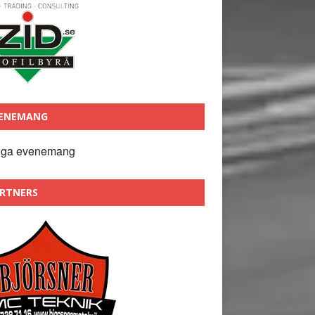
ENEMANG
nga evenemang
RTNERS