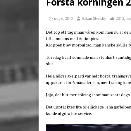
Första körningen 2
[ juni 3, 2026 ]
Stensby 
maj 6, 2013
Håkan Stensby
2013
,
ba
Det tog ett tag innan våren kom men nu är den
tillsammans med Actionpics.
Kroppen blev mörbultad, man kanske skulle fys
Torsdag kväll somnade man stenhårt samtidigt 
slut.
Hela höger axelparti var helt borta, träningsv
uppskuret för 6 månader sen, mer träning kans
Jajja, det blir mer träning i sommar, snart dags 
Det upptäcktes lite oljeläckage i ena gaffelben
kunde utgöra lite service.