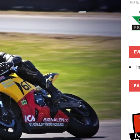
EV
I
PA