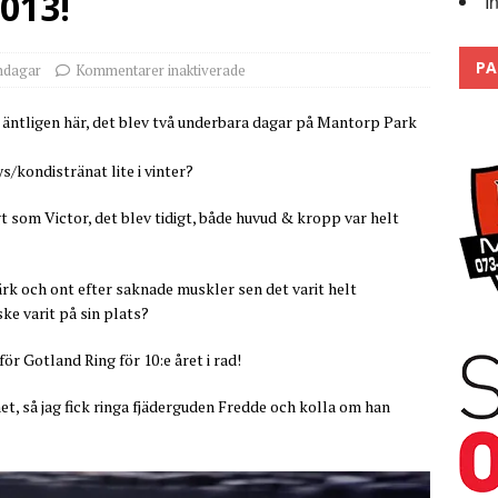
013!
I
Trackdays 2026 Fullbokat – tack för ert stora intresse!
2026
PA
ndagar
Kommentarer inaktiverade
 äntligen här, det blev två underbara dagar på Mantorp Park
/kondistränat lite i vinter?
som Victor, det blev tidigt, både huvud & kropp var helt
ärk och ont efter saknade muskler sen det varit helt
ke varit på sin plats?
för Gotland Ring för 10:e året i rad!
et, så jag fick ringa fjäderguden Fredde och kolla om han