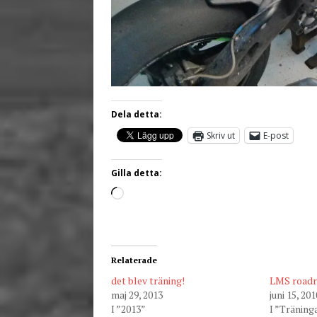
Dela detta:
Skriv ut
E-post
Gilla detta:
Relaterade
det blev träning!
LMS roadr
maj 29, 2013
juni 15, 201
I ”2013”
I ”Träning