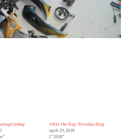
acingträning
After the flag: Slovakia Ring
0
april 29, 2018
ar”
I ”2018”