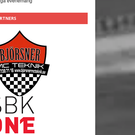
nga evenemang
RTNERS