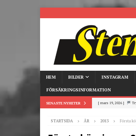
HEM
BILDER
INSTAGRAM
FÖRSÄKRINGSINFORMATION
[ mars 19, 2026 ]
Tr
SENASTE NYHETER
[ mars 9, 2026 ]
Trackd
STARTSIDA
ÅR
2013
Första k
[ juni 26, 2026 ]
Back to
[ juni 23, 2026 ]
Tack fö