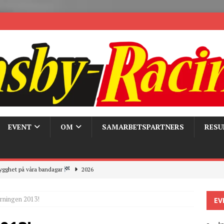
EVENT
OM
SAMARBETSPARTNERS
RESU
ygghet på våra bandagar
2026
ays och Pirelli – detta hände verkligen!
MC
örningen 2013!
EV
 the pits
2026
r bandagarna 2026, nu blickar vi mot 2027
2026