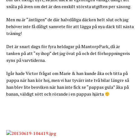
snåla på även om det är den enskilt största utgiften per säsong.
Men nu är “äntligen” de där halvdåliga däcken helt slut och jag
behöver inte få dåligt samvete för att lägga på nya däck till nästa
träning!
Det är snart dags för fyra heldagar på MantorpPark, då är
tanken på att “sy ihop” det jag övat på och det förhoppningsvis
syns på varvtiderna.
Igår hade Victor frågat om Marie & han kunde åka och titta på
pappa när han kör hoj, men vi har tyvärr inte två bilar längre så
han blev lite besviken när han inte fick se “pappas gula” åka på
banan, väldigt sött och rörande i en pappas hjärta