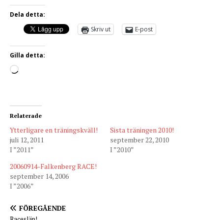
Dela detta:
Skriv ut
E-post
Gilla detta:
Relaterade
Ytterligare en träningskväll!
Sista träningen 2010!
juli 12, 2011
september 22, 2010
I ”2011”
I ”2010”
20060914-Falkenberg RACE!
september 14, 2006
I ”2006”
FÖREGÅENDE
Racesläp!