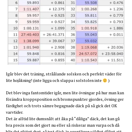
Igår blev det träning, stråålande solsken och perfekt väder för
lite hojåkning! (inte ligga och slappa i solstolen inte
)
Det blev inga fantomtider igår, men lite övningar på hur man kan
förändra kroppsposition och bromspunkter gjordes, övning ger
färdighet och trots sämre begagnade däck på så gick det OK
varvtider.
Det är alltid lite dumsnålt att åka på “dåliga” däck, det kan gå
bra precis som det gjort nu eller så riskerar man vurpa och då
blir det riktigt dyrt, så just däck är egentligen väldigt dåligt att