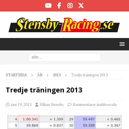
STARTSIDA
ÅR
2013
Tredje träningen 2013
Tredje träningen 2013
juni 19, 2013
Håkan Stensby
Kommentarer inaktiverade