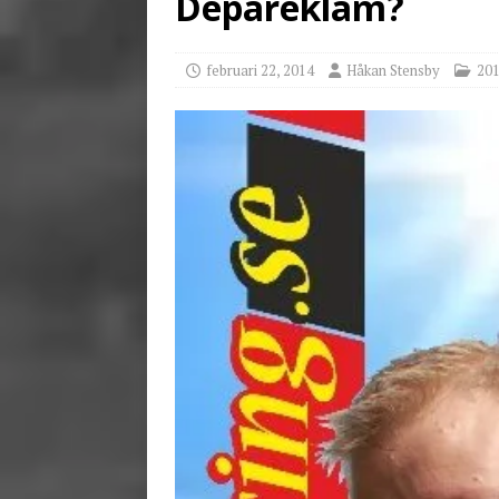
Depåreklam?
[ juni 3, 2026 ]
Stensby 
februari 22, 2014
Håkan Stensby
20