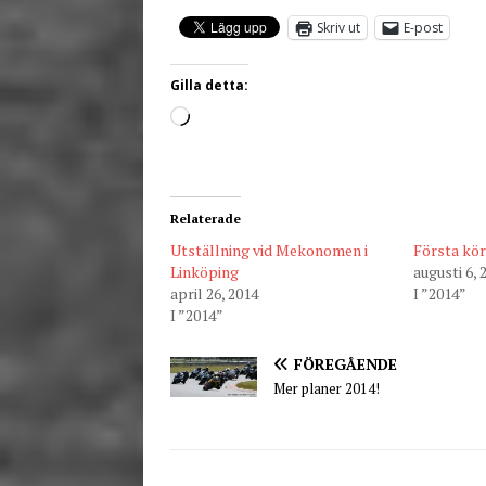
Skriv ut
E-post
Gilla detta:
Relaterade
Utställning vid Mekonomen i
Första kör
Linköping
augusti 6, 
april 26, 2014
I ”2014”
I ”2014”
FÖREGÅENDE
Mer planer 2014!