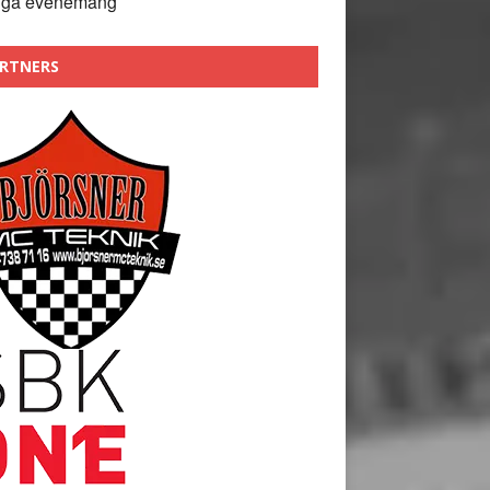
nga evenemang
RTNERS