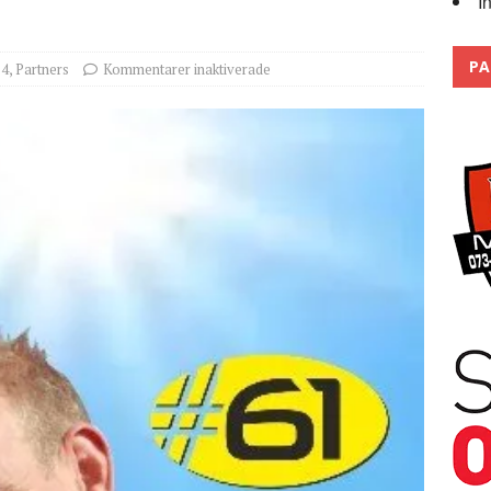
I
Trackdays 2026 Fullbokat – tack för ert stora intresse!
2026
PA
14
,
Partners
Kommentarer inaktiverade