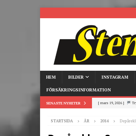
HEM
BILDER
INSTAGRAM
FÖRSÄKRINGSINFORMATION
[ mars 19, 2026 ]
Tr
SENASTE NYHETER
[ mars 9, 2026 ]
Trackd
STARTSIDA
ÅR
2014
Depårek
[ juni 26, 2026 ]
Back to
[ juni 23, 2026 ]
Tack fö