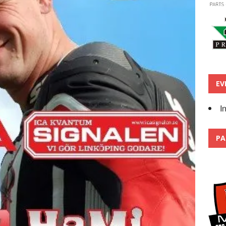
EV
I
PA