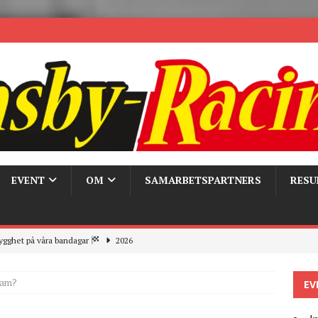
EVENT
OM
SAMARBETSPARTNERS
RESU
ygghet på våra bandagar
2026
ays och Pirelli – detta hände verkligen!
MC
lam?
EV
 the pits
2026
r bandagarna 2026, nu blickar vi mot 2027
2026