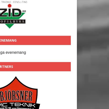
ENEMANG
nga evenemang
RTNERS