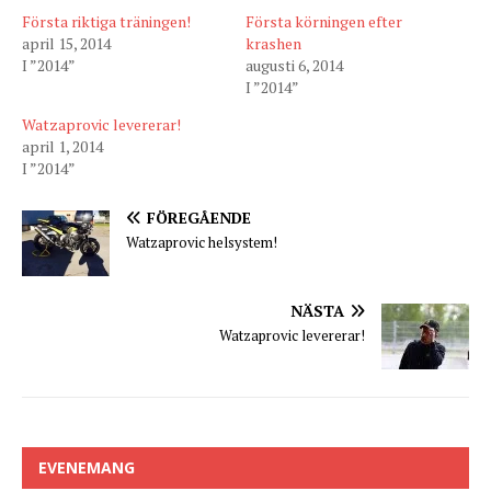
Första riktiga träningen!
Första körningen efter
april 15, 2014
krashen
I ”2014”
augusti 6, 2014
I ”2014”
Watzaprovic levererar!
april 1, 2014
I ”2014”
FÖREGÅENDE
Watzaprovic helsystem!
NÄSTA
Watzaprovic levererar!
EVENEMANG