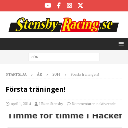
STARTSIDA
ÅR
2014
Första träningen!
Första träningen!
april 1, 2014
Håkan Stensby
Kommentarer inaktiverade