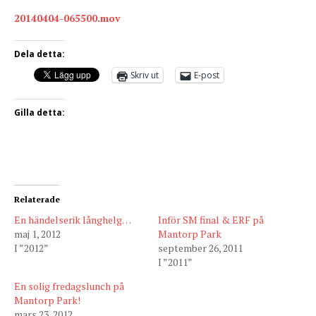
20140404-065500.mov
Dela detta:
Skriv ut
E-post
Gilla detta:
Relaterade
En händelserik långhelg…
Inför SM final & ERF på
maj 1, 2012
Mantorp Park
I ”2012”
september 26, 2011
I ”2011”
En solig fredagslunch på
Mantorp Park!
mars 23, 2012