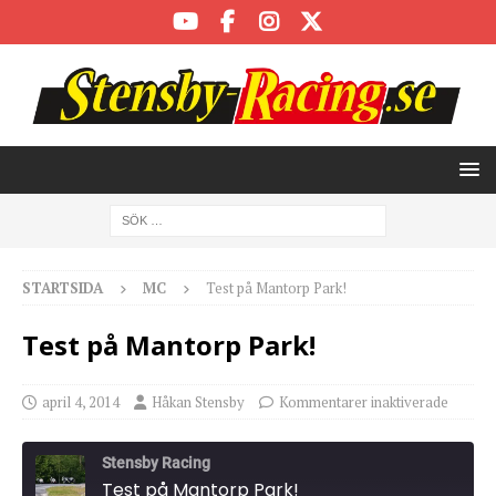
STARTSIDA
MC
Test på Mantorp Park!
Test på Mantorp Park!
april 4, 2014
Håkan Stensby
Kommentarer inaktiverade
Stensby Racing
Test på Mantorp Park!