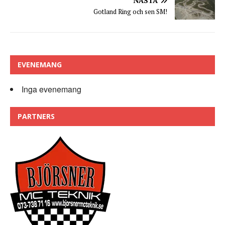
NÄSTA
Gotland Ring och sen SM!
EVENEMANG
Inga evenemang
PARTNERS