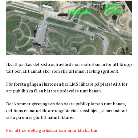
Ikväll packas det sista och avfärd mot motorbanan för att få upp
tält och allt annat skoj som ska till innan tävling (grillen!).
För första gången i historien har LMS läktare på plats! Allt för
att publik ska få en bättre upplevelse runt banan.
Det kommer gissningsvis den bästa publikplatsen runt banan,
det finns en naturläktare ungefär vid crossböjen, ta med nåt att
sitta på om ni går till naturläktaren.
För att se deltagarlistan kan man klicka här