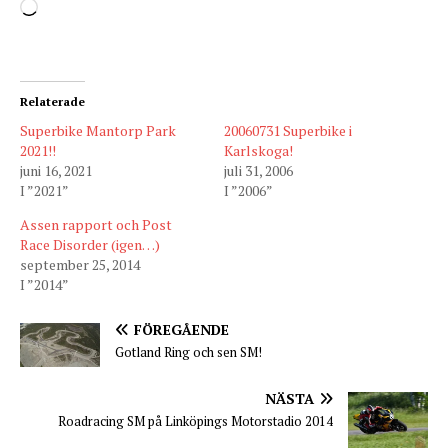
Relaterade
Superbike Mantorp Park
20060731 Superbike i
2021!!
Karlskoga!
juni 16, 2021
juli 31, 2006
I ”2021”
I ”2006”
Assen rapport och Post
Race Disorder (igen…)
september 25, 2014
I ”2014”
FÖREGÅENDE
Gotland Ring och sen SM!
NÄSTA
Roadracing SM på Linköpings Motorstadio 2014