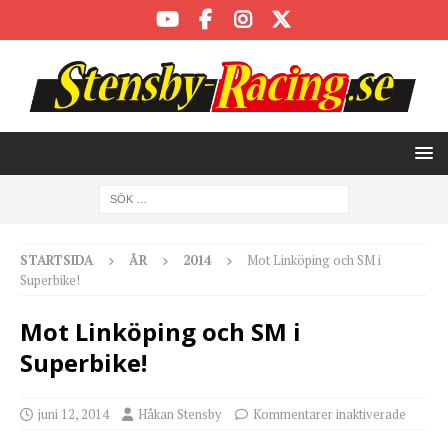
STARTSIDA
ÅR
2014
Mot Linköping och SM i
Superbike!
Mot Linköping och SM i
Superbike!
juni 12, 2014
Håkan Stensby
Kommentarer inaktiverade