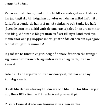
bägge två vågat.
Vi har varit ett team, med full tillit till varandra, utan att blinka
har jag tagit dig till höga hastigheter och du har alltid haft mitt
fulla förtroende, du har lytt minsta vinkning och tanke jag haft
(även de som inte alltid varit de smartaste), det är en era som tar
slut idag, vi är inte vi längre utan du åker till nytt land med nya
människor och jag hoppas innerligt att både du och din nya ägare
får det roligt tillsammans!
Jag måste ha blivit riktigt blödig på senare år för en tår tränger
sig fram i ögonvrån och jag undrar vem är jag nu då, utan min
kamrat.
Inte på 11 år har jag varit utan motorcykel, det här är en ny
konstig känsla.
Ikväll blir det en whiskey till din ära och lite film, för film har jag
nog flera 100:a timmar från alla äventyr vi varit på.
Puss & kram älskade vän, hoppas vi ses igen en dag.