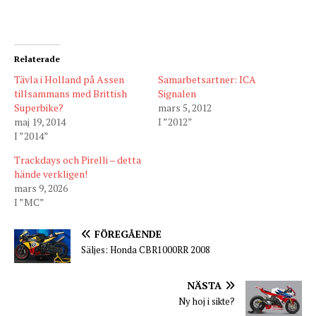
Relaterade
Tävla i Holland på Assen
Samarbetsartner: ICA
tillsammans med Brittish
Signalen
Superbike?
mars 5, 2012
maj 19, 2014
I ”2012”
I ”2014”
Trackdays och Pirelli – detta
hände verkligen!
mars 9, 2026
I ”MC”
FÖREGÅENDE
Säljes: Honda CBR1000RR 2008
NÄSTA
Ny hoj i sikte?