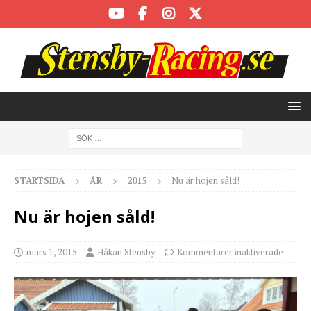
STARTSIDA
ÅR
2015
Nu är hojen såld!
Nu är hojen såld!
mars 1, 2015
Håkan Stensby
Kommentarer inaktiverade