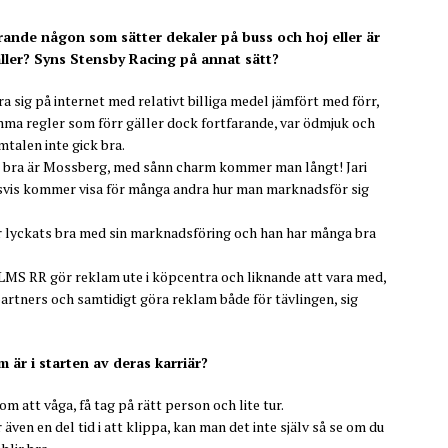
rande någon som sätter dekaler på buss och hoj eller är
ller? Syns Stensby Racing på annat sätt?
a sig på internet med relativt billiga medel jämfört med förr,
ma regler som förr gäller dock fortfarande, var ödmjuk och
amtalen inte gick bra.
g bra är Mossberg, med sånn charm kommer man långt! Jari
gsvis kommer visa för många andra hur man marknadsför sig
ar lyckats bra med sin marknadsföring och han har många bra
när LMS RR gör reklam ute i köpcentra och liknande att vara med,
artners och samtidigt göra reklam både för tävlingen, sig
m är i starten av deras karriär?
att våga, få tag på rätt person och lite tur.
ven en del tid i att klippa, kan man det inte själv så se om du