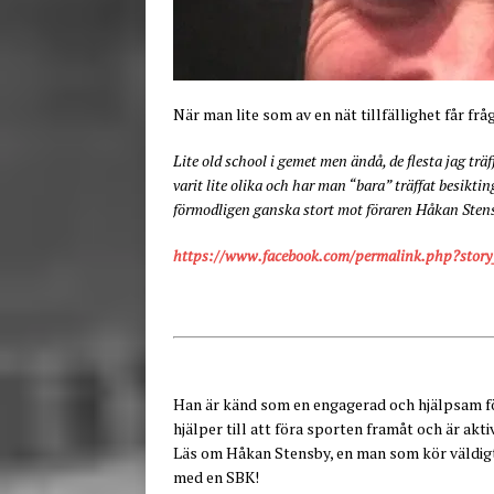
När man lite som av en nät tillfällighet får fr
Lite old school i gemet men ändå, de flesta jag trä
varit lite olika och har man “bara” träffat besikti
förmodligen ganska stort mot föraren Håkan Stens
https://www.facebook.com/permalink.php?stor
Han är känd som en engagerad och hjälpsam för
hjälper till att föra sporten framåt och är akti
Läs om Håkan Stensby, en man som kör väldigt
med en SBK!