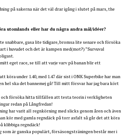
ning på sakerna när det väl drar igång i slutet på mars, the
öra utomlands eller har du några andra mål/idéer?
ite snabbare, gasa lite tidigare, bromsa lite senare och försöka
nbart i huvudet och det är kampen med(mot?) ”Survuval
ligast.
itt eget race, se till att varje varv på banan blir ett
tt köra under 1.40, med 1.47 där sist i ONK Superbike har man
en hel ska det bannemej gå! Till mitt försvar har jag bara kört
 och försöka hitta tillfällen att testa teorin i verkligheten
vningar redan på Långfredan!
räning har varit all regnkörning med slicks genom åren och även
man kör med gamla regndäck på torr asfalt så går det att köra
 på klibbiga regndäck!
ng som är ganska populärt, försäsongsträningen består mer i