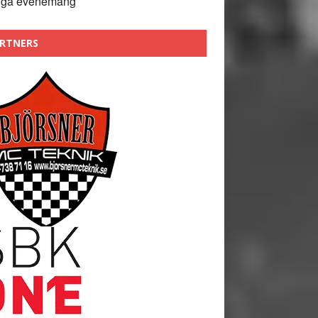
nga evenemang
RTNERS