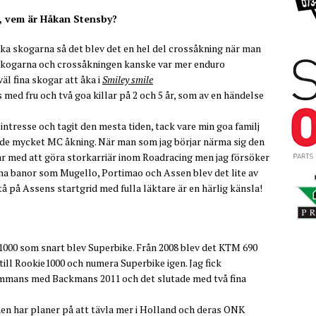
g, vem är Håkan Stensby?
a skogarna så det blev det en hel del crossåkning när man
 i skogarna och crossåkningen kanske var mer enduro
äl fina skogar att åka i
Smiley smile
 med fru och två goa killar på 2 och 5 år, som av en händelse
sintresse och tagit den mesta tiden, tack vare min goa familj
rande mycket MC åkning. När man som jag börjar närma sig den
ar med att göra storkarriär inom Roadracing men jag försöker
fina banor som Mugello, Portimao och Assen blev det lite av
tå på Assens startgrid med fulla läktare är en härlig känsla!
1000 som snart blev Superbike. Från 2008 blev det KTM 690
till Rookie1000 och numera Superbike igen. Jag fick
sammans med Backmans 2011 och det slutade med två fina
men har planer på att tävla mer i Holland och deras ONK