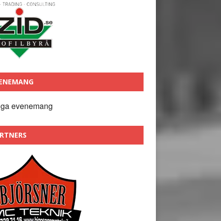
ENEMANG
nga evenemang
RTNERS