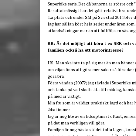
Superbike serie. Det då banorna är större och
Resultatmässigt har det gått relativt bra, u
1:a plats och under SM på Sviestad 2014 blev de
Jag har sällan kört hela serier under åren som 
utlandsåkningar mer än att fullfölja en säson
RR: Är det möjligt att köra t ex SBK och v
familjen också ha ett motorintresse?
HS: Man ska inte ta på sig mer än man känner a
om viljan finns att göra mer saker så försöker 
göra bra.
Förra vändan (2007?) jag tävlade i Superbike 
och tänka på vad skulle äta till middag, kanske
på med är viktigt.
Min fru som är väldigt praktiskt lagd och har
24:a timmer
Jag är nog lite av en tidsoptimist oftast, en r
på det man verkligen vill göra.
Familjen är nog bästa stödet i alla lägen, kons