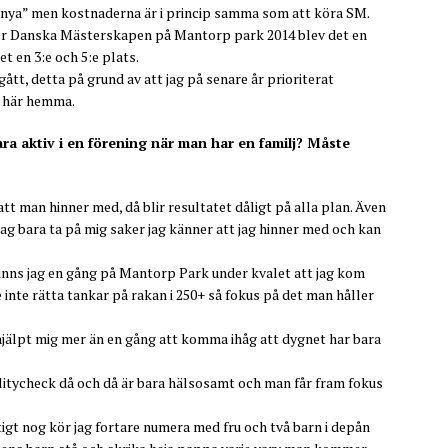
 ”nya” men kostnaderna är i princip samma som att köra SM.
nder Danska Mästerskapen på Mantorp park 2014 blev det en
t en 3:e och 5:e plats.
gått, detta på grund av att jag på senare år prioriterat
g här hemma.
ara aktiv i en förening när man har en familj? Måste
tt man hinner med, då blir resultatet dåligt på alla plan. Även
jag bara ta på mig saker jag känner att jag hinner med och kan
minns jag en gång på Mantorp Park under kvalet att jag kom
 inte rätta tankar på rakan i 250+ så fokus på det man håller
 hjälpt mig mer än en gång att komma ihåg att dygnet har bara
ealitycheck då och då är bara hälsosamt och man får fram fokus
tigt nog kör jag fortare numera med fru och två barn i depån