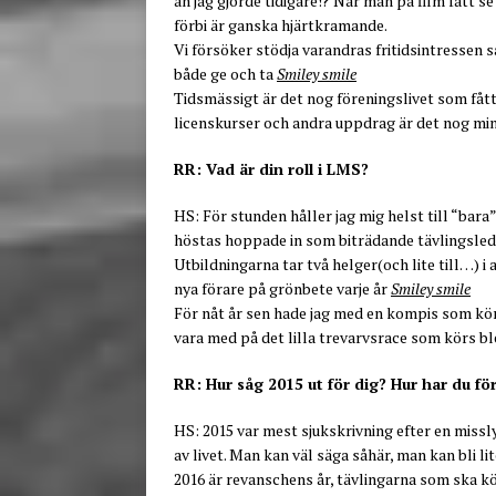
än jag gjorde tidigare!? När man på film fått 
förbi är ganska hjärtkramande.
Vi försöker stödja varandras fritidsintressen s
både ge och ta
Smiley smile
Tidsmässigt är det nog föreningslivet som fått
licenskurser och andra uppdrag är det nog mindr
RR: Vad är din roll i LMS?
HS: För stunden håller jag mig helst till “bara
höstas hoppade in som biträdande tävlingsled
Utbildningarna tar två helger(och lite till…) i
nya förare på grönbete varje år
Smiley smile
För nåt år sen hade jag med en kompis som kört
vara med på det lilla trevarvsrace som körs ble
RR: Hur såg 2015 ut för dig? Hur har du fö
HS: 2015 var mest sjukskrivning efter en miss
av livet. Man kan väl säga såhär, man kan bli 
2016 är revanschens år, tävlingarna som ska k