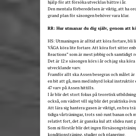
hjälp för att försöka utvecklas bättre i år.
Den mentala förberedelsen är viktig, att ha ord
grand plan för säsongen behöver vara klar.
RR: Hur utmanar du dig själv, genom att k
HS: Utmaningen är alltid att köra fortare, bli l
VÅGA köra lite fortare. Att köra fort sitter e
Reactions” som är mest jobbig och samtidigt ro
Det är 12:e säsongen körs i år och jag ska köra m
utvecklande varv.
Framför allt ska Assen besegras och målet är a
en bit att gå, men med inhyrd lokal instruktör 
47 varv på Assen hittills.
I år blir det stort fokus på teoretisk utbildning
också, om vädret vill sig blir det praktiska ö
Att lära sig hantera gasen är viktigt, en bra t
tidiga vårträningar, trots snö runt banan och 
relativt fort, det är ganska kul att slidea runt
Som ni förstår blir det ingen försäsongsträni
konditionsträning, studier och planering.