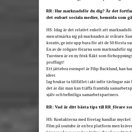
RR: Hur marknadsför du dig? Är det fortfa
det enbart sociala medier, hemsida som gä
HS: Idag är det relativt enkelt att marknadsför
men utmärka sig på marknaden är svårare. Sam
kreativ, ge inte upp bara för att de 50 första s
En av de roligare förarna som marknadsför si
Tuovinen är en ny frisk fläkt som förhoppnin
proffsigt!
Ett jättebra exempel är Filip Backlund, han h
ideer.
Jag brukar ta tillfället i akt inför tävlingar 
det är där man kan träffa framtida samarbetsp
själv och befintliga samarbetspartners.
RR: Vad är ditt bästa tips till RR_förare so
HS: Kontakterna med företag handlar mycket om 
Film på youtube är en bra platform men kräver ä