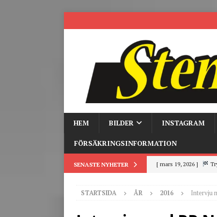
HEM
BILDER
INSTAGRAM
FÖRSÄKRINGSINFORMATION
[ mars 19, 2026 ]
Tr
SENASTE NYHETER
[ mars 9, 2026 ]
Trackd
STARTSIDA
ÅR
2016
Intervju
[ juni 26, 2026 ]
Back to
[ juni 23, 2026 ]
Tack fö