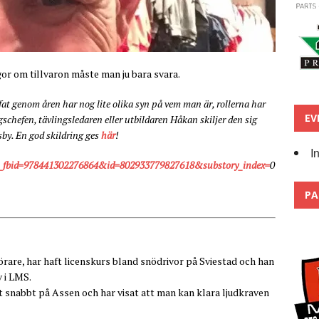
ågor om tillvaron måste man ju bara svara.
ffat genom åren har nog lite olika syn på vem man är, rollerna har
EV
ngschefen, tävlingsledaren eller utbildaren Håkan skiljer den sig
by. En god skildring ges
här
!
I
y_fbid=978441302276864&id=802933779827618&substory_index=
0
PA
are, har haft licenskurs bland snödrivor på Sviestad och han
v i LMS.
 snabbt på Assen och har visat att man kan klara ljudkraven