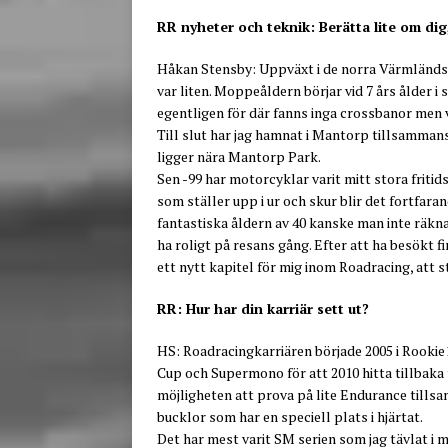
RR nyheter och teknik: Berätta lite om di
Håkan Stensby: Uppväxt i de norra Värmländsk
var liten. Moppeåldern börjar vid 7 års ålder
egentligen för där fanns inga crossbanor men v
Till slut har jag hamnat i Mantorp tillsammans
ligger nära Mantorp Park.
Sen -99 har motorcyklar varit mitt stora fritid
som ställer upp i ur och skur blir det fortfa
fantastiska åldern av 40 kanske man inte räkn
ha roligt på resans gång. Efter att ha besökt 
ett nytt kapitel för mig inom Roadracing, att s
RR: Hur har din karriär sett ut?
HS: Roadracingkarriären började 2005 i Rookie
Cup och Supermono för att 2010 hitta tillbaka 
möjligheten att prova på lite Endurance till
bucklor som har en speciell plats i hjärtat.
Det har mest varit SM serien som jag tävlat i 