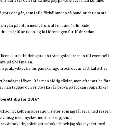
se ens barn stå och skrika heja pappa varje varv man kommer
å gott det går, som i alla förhållanden så handlar det om att
 stryka på foten mest, trots att det ändå blir både
e än 1/10 av tiden jag la i föreningen för 10 år sedan.
” licenskursutbildningar och träningsledare men till exempel i
are på SM Finalen.
 anspråk, vilket känns ganska lagom och det är rätt kul att se
 bandagar i över 10 år men aldrig tävlat, men efter att ha fått
v han taggad och Fritte ska i år prova på lyckan i Superbike!
rberett dig för 2016?
lyckad nyckelbensoperation, sviter som jag får leva med resten
lite vimsig med mycket morfin i kroppen…
öras är bokade, träningarna bokade och jag ska mycket med