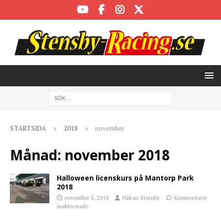
STARTSIDA
2018
november
Månad:
november 2018
Halloween licenskurs på Mantorp Park
2018
november 5, 2018
Håkan Stensby
Kommentarer
inaktiverade