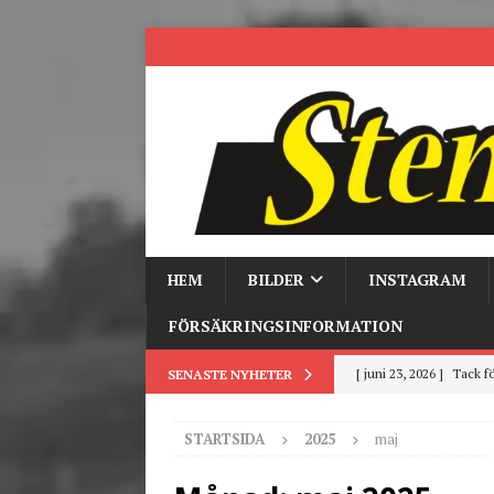
HEM
BILDER
INSTAGRAM
FÖRSÄKRINGSINFORMATION
[ juni 23, 2026 ]
Tack fö
SENASTE NYHETER
[ juni 3, 2026 ]
Stensby 
STARTSIDA
2025
maj
[ mars 19, 2026 ]
Tr
[ mars 9, 2026 ]
Trackd