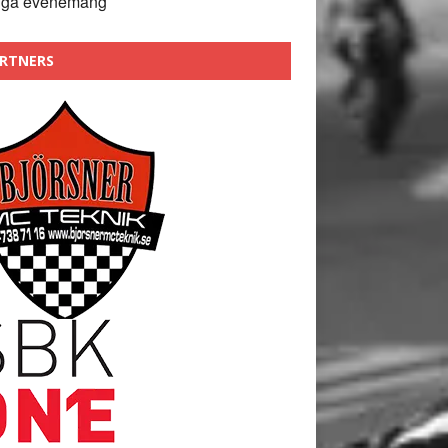
nga evenemang
RTNERS