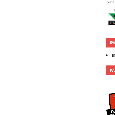
EV
I
PA