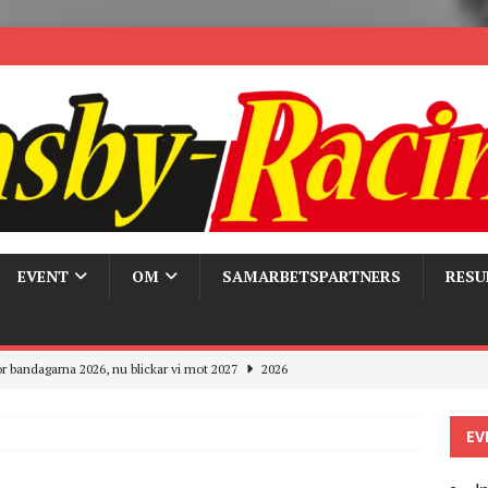
EVENT
OM
SAMARBETSPARTNERS
RESU
r bandagarna 2026, nu blickar vi mot 2027
2026
Trackdays 2026 Fullbokat – tack för ert stora intresse!
2026
EV
ygghet på våra bandagar
2026
ays och Pirelli – detta hände verkligen!
MC