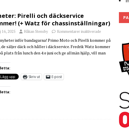
I
 the pits
2026
eter: Pirelli och däckservice
PA
mer! (+ Watz för chassinställningar)
 16, 2025
Håkan Stensby
Kommentarer inaktiverade
nyheter inför bandagarna! Primo Moto och Pirelli kommer på
, de säljer däck och håller i däckservice. Fredrik Watz kommer
på plats från lunch den 4:e juni och ge allmän hjälp, vill man
detta:
Skriv ut
E-post
detta: