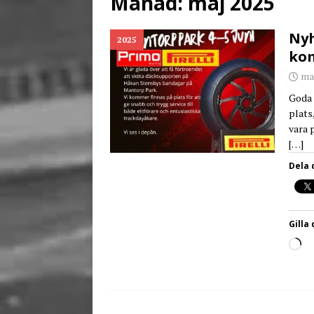
Månad:
maj 2025
[ juni 26, 2026 ]
Back to
Nyh
2025
kom
maj
Goda 
plats
vara 
[…]
Dela 
Gilla 