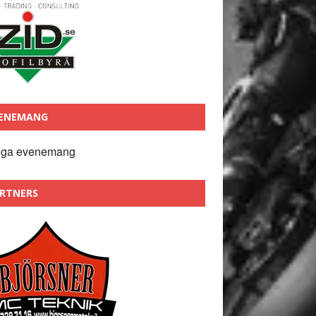
ENEMANG
nga evenemang
RTNERS