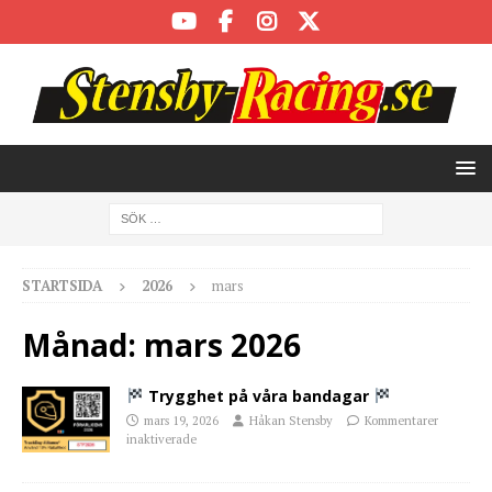
STARTSIDA
2026
mars
Månad:
mars 2026
Trygghet på våra bandagar
mars 19, 2026
Håkan Stensby
Kommentarer
inaktiverade