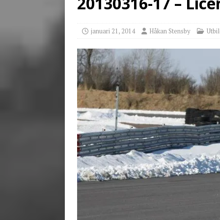
20130316-17 – Lic
[ juni 23, 2026 ]
Tack fö
januari 21, 2014
Håkan Stensby
Utbi