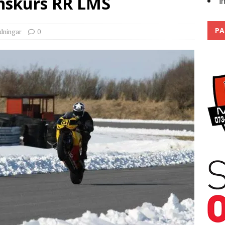
enskurs RR LMS
I
r bandagarna 2026, nu blickar vi mot 2027
2026
PA
ldningar
0