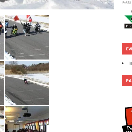
EV
I
PA