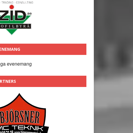
ENEMANG
nga evenemang
RTNERS