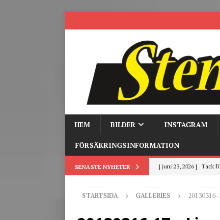
HEM
BILDER
INSTAGRAM
FÖRSÄKRINGSINFORMATION
[ juni 3, 2026 ]
Stensby 
SENASTE NYHETER
[ mars 19, 2026 ]
Tr
STARTSIDA
GALLERIES
20130316-1
[ mars 9, 2026 ]
Trackd
[ juni 26, 2026 ]
Back to