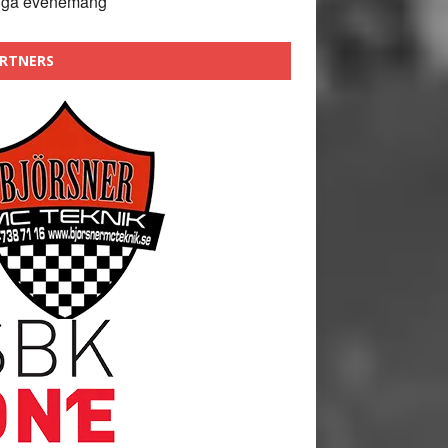
nga evenemang
RTNERS