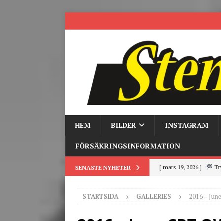
HEM
BILDER
INSTAGRAM
FÖRSÄKRINGSINFORMATION
[ mars 19, 2026 ]
Tr
SENASTE NYHETER
[ mars 9, 2026 ]
Trackd
STARTSIDA
GALLERIES
2016 – Ju
[ juni 26, 2026 ]
Back to
[ juni 23, 2026 ]
Tack fö