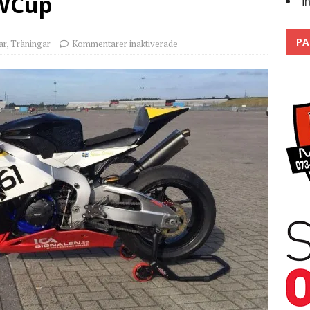
OWCup
I
Trackdays 2026 Fullbokat – tack för ert stora intresse!
2026
PA
ar
,
Träningar
Kommentarer inaktiverade