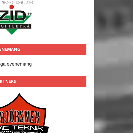
ENEMANG
nga evenemang
RTNERS