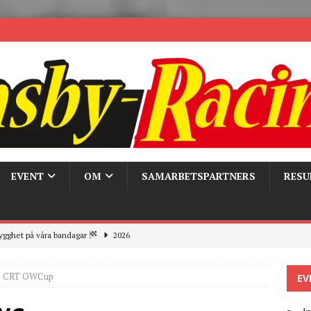
EVENT
OM
SAMARBETSPARTNERS
RESU
ygghet på våra bandagar
2026
ays och Pirelli – detta hände verkligen!
MC
ne CRT OWCup
EV
 the pits
2026
r bandagarna 2026, nu blickar vi mot 2027
2026