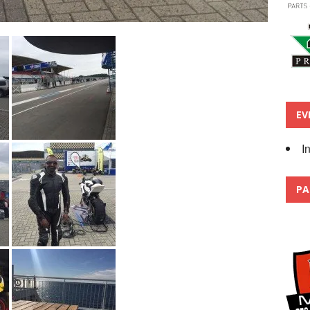
EV
I
PA