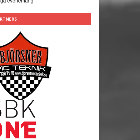
nga evenemang
RTNERS