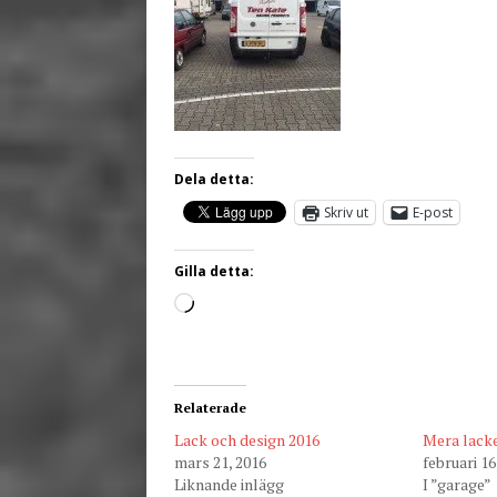
Dela detta:
Skriv ut
E-post
Gilla detta:
Relaterade
Lack och design 2016
Mera lacke
mars 21, 2016
februari 16
Liknande inlägg
I ”garage”