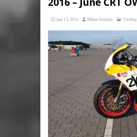
2016 – June CRT 
[ juni 3, 2026 ]
Stensby 
juni 13, 2016
Håkan Stensby
Tävling