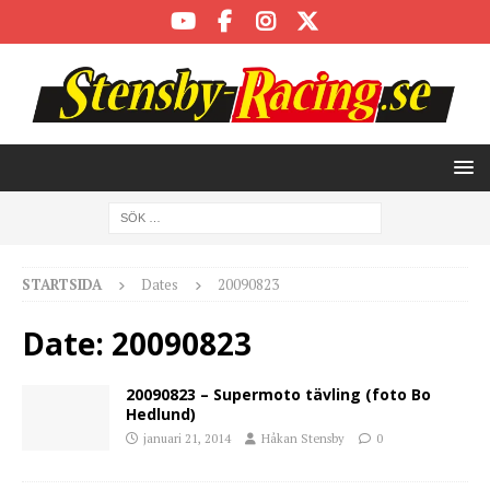
STARTSIDA
Dates
20090823
Date:
20090823
20090823 – Supermoto tävling (foto Bo
Hedlund)
januari 21, 2014
Håkan Stensby
0