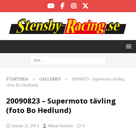
STARTSIDA
GALLERIES
20090823 – Supermoto tävling
(foto Bo Hedlund)
20090823 – Supermoto tävling
(foto Bo Hedlund)
januari 21, 2014
Håkan Stensby
0