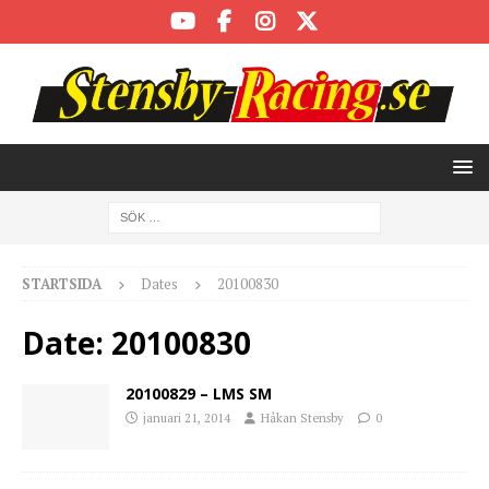
STARTSIDA
Dates
20100830
Date:
20100830
20100829 – LMS SM
januari 21, 2014
Håkan Stensby
0