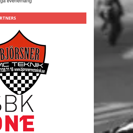
nga evenemang
RTNERS