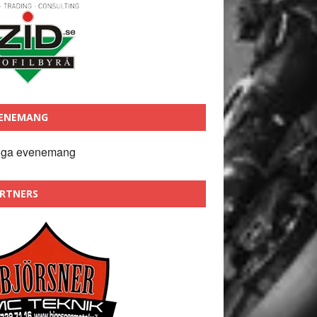
ENEMANG
nga evenemang
RTNERS