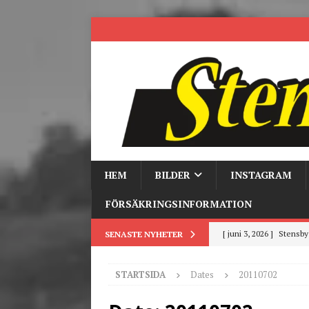
HEM
BILDER
INSTAGRAM
FÖRSÄKRINGSINFORMATION
[ juni 3, 2026 ]
Stensby 
SENASTE NYHETER
[ mars 19, 2026 ]
Tr
[ mars 9, 2026 ]
Trackd
STARTSIDA
Dates
20110702
[ juni 26, 2026 ]
Back to