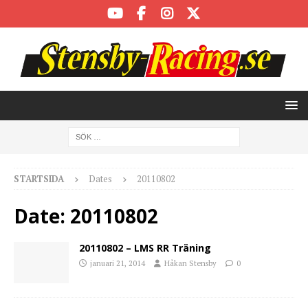
STARTSIDA
Dates
20110802
Date:
20110802
20110802 – LMS RR Träning
januari 21, 2014
Håkan Stensby
0