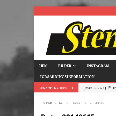
HEM
BILDER
INSTAGRAM
FÖRSÄKRINGSINFORMATION
[ mars 19, 2026 ]
Tr
SENASTE NYHETER
[ mars 9, 2026 ]
Trackd
STARTSIDA
Dates
20140615
[ juni 26, 2026 ]
Back to
[ juni 23, 2026 ]
Tack fö