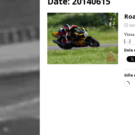
Date:
20140615
[ juni 3, 2026 ]
Stensby 
Roa
jun
Vissa
[…]
Dela 
Gilla 