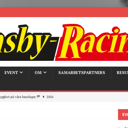
EVENT
OM
SAMARBETSPARTNERS
RESU
ygghet på våra bandagar
2026
ays och Pirelli – detta hände verkligen!
MC
EV
 the pits
2026
r bandagarna 2026, nu blickar vi mot 2027
2026