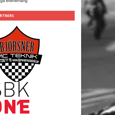
nga evenemang
RTNERS