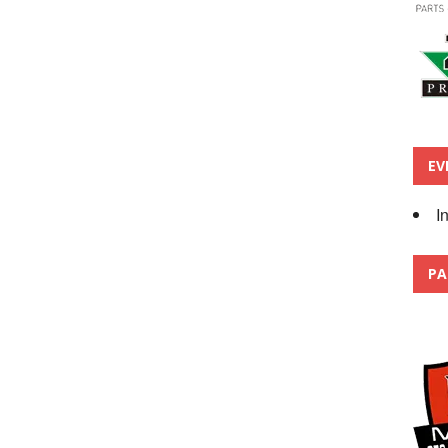
EV
I
PA