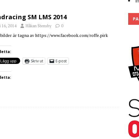
I
Trackdays 2026 Fullbokat – tack för ert stora intresse!
2026
dracing SM LMS 2014
PA
i 16, 2014
Håkan Stensby
0
 bilder är tagna av https://www.facebook.com/roffe.pirk
detta:
Skriv ut
E-post
detta: