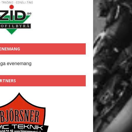
ENEMANG
nga evenemang
RTNERS