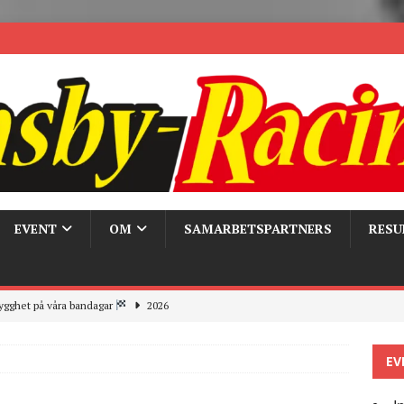
EVENT
OM
SAMARBETSPARTNERS
RESU
ygghet på våra bandagar
2026
ays och Pirelli – detta hände verkligen!
MC
EV
 the pits
2026
r bandagarna 2026, nu blickar vi mot 2027
2026