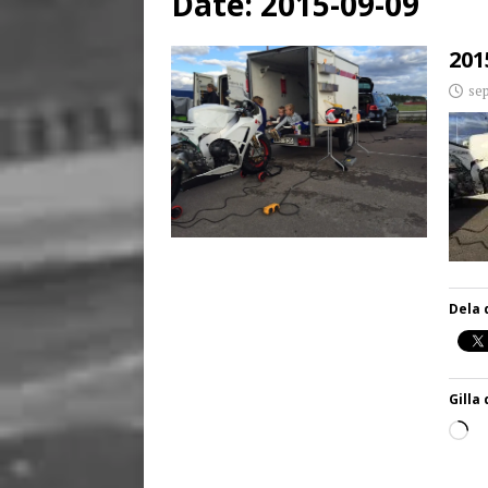
Date:
2015-09-09
[ juni 3, 2026 ]
Stensby 
201
se
Dela 
Gilla 