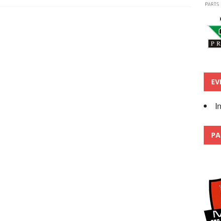
EV
I
PA