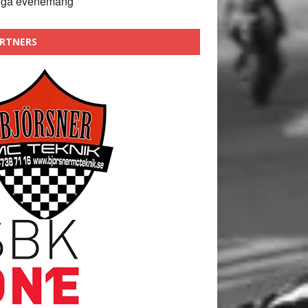
nga evenemang
RTNERS