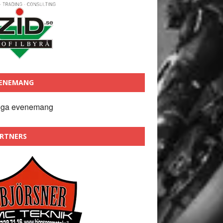
ENEMANG
nga evenemang
RTNERS