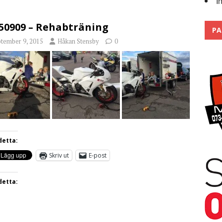
I
Trackdays 2026 Fullbokat – tack för ert stora intresse!
2026
50909 – Rehabträning
PA
ptember 9, 2015
Håkan Stensby
0
detta:
Skriv ut
E-post
detta: