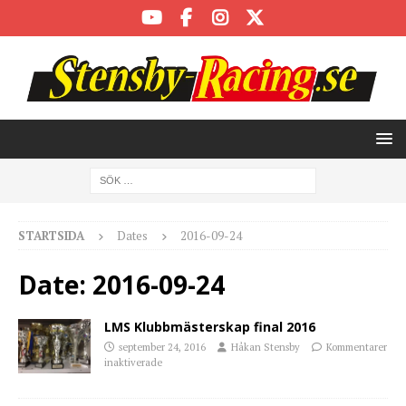
STARTSIDA
Dates
2016-09-24
Date:
2016-09-24
LMS Klubbmästerskap final 2016
september 24, 2016
Håkan Stensby
Kommentarer
inaktiverade