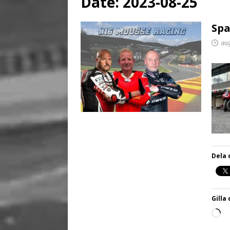
Date:
2023-08-25
[ juni 26, 2026 ]
Back to
Spa
aug
Dela 
Gilla 