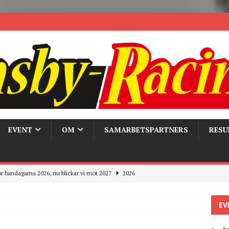
EVENT
OM
SAMARBETSPARTNERS
RESU
r bandagarna 2026, nu blickar vi mot 2027
2026
Trackdays 2026 Fullbokat – tack för ert stora intresse!
2026
EV
ygghet på våra bandagar
2026
ays och Pirelli – detta hände verkligen!
MC