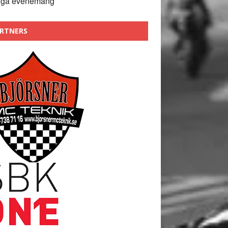
nga evenemang
RTNERS