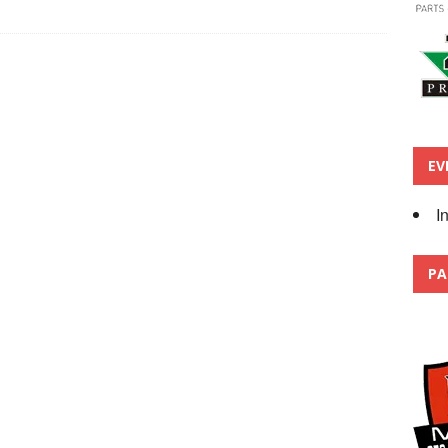
EV
I
PA