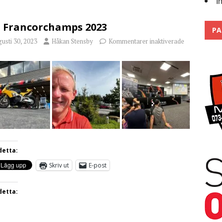
I
 the pits
2026
 Francorchamps 2023
PA
usti 30, 2023
Håkan Stensby
Kommentarer inaktiverade
detta:
Skriv ut
E-post
detta: