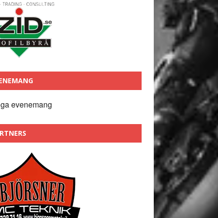
ENEMANG
nga evenemang
RTNERS