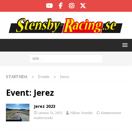
STARTSIDA
Events
Jerez
Event:
Jerez
Jerez 2023
januari 31, 2023
Håkan Stensby
Kommentarer
inaktiverade