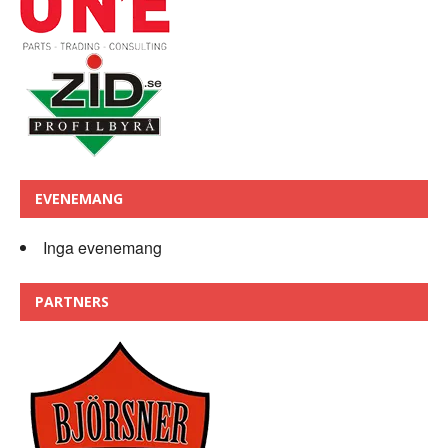
EVENEMANG
Inga evenemang
PARTNERS