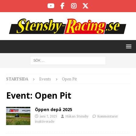
STARTSIDA
Events
Open Pit
Event:
Open Pit
Öppen depå 2025
juni 7, 2025
Håkan Stensby
Kommentarer
inaktiverade