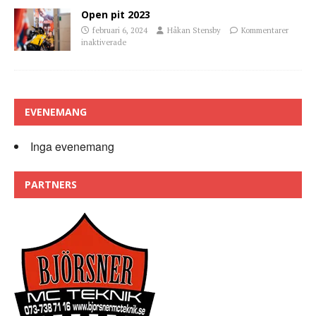
Open pit 2023
februari 6, 2024
Håkan Stensby
Kommentarer
inaktiverade
EVENEMANG
Inga evenemang
PARTNERS