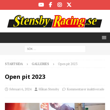
STARTSIDA
GALLERIES
Open pit 2023
Open pit 2023
februari 6, 2024
Håkan Stensby
Kommentarer inaktiverade