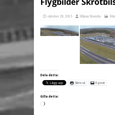
Flygbilder Skrotbil
[ juni 3, 2026 ]
Stensby 
oktober 28, 2013
Håkan Stensby
Fil
Dela detta:
Skriv ut
E-post
Gilla detta: