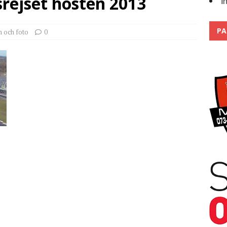
srejset hösten 2013
I
Trackdays 2026 Fullbokat – tack för ert stora intresse!
2026
PA
m och foto
0