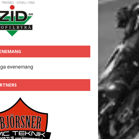
ENEMANG
nga evenemang
RTNERS