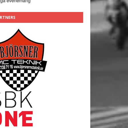
nga evenemang
RTNERS