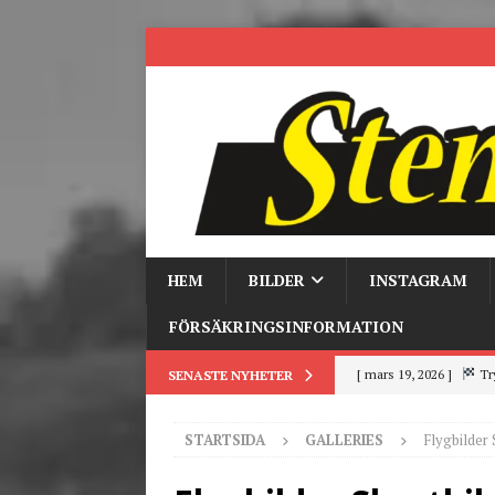
HEM
BILDER
INSTAGRAM
FÖRSÄKRINGSINFORMATION
[ mars 19, 2026 ]
Tr
SENASTE NYHETER
[ mars 9, 2026 ]
Trackd
STARTSIDA
GALLERIES
Flygbilder 
[ juni 26, 2026 ]
Back to
[ juni 23, 2026 ]
Tack fö