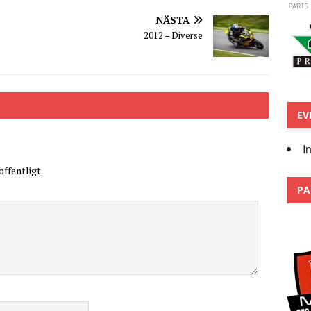
NÄSTA
2012 – Diverse
EV
I
ffentligt.
PA