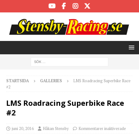
STARTSIDA
GALLERIES
LMS Roadracing Superbike Race
#2
LMS Roadracing Superbike Race
#2
juni 20, 2016
Håkan Stensby
Kommentarer inaktiverade