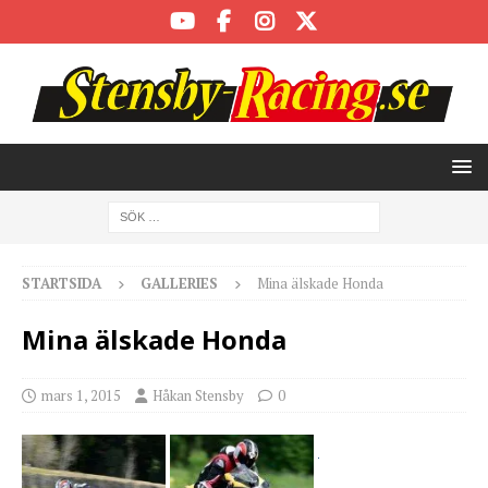
STARTSIDA
GALLERIES
Mina älskade Honda
Mina älskade Honda
mars 1, 2015
Håkan Stensby
0