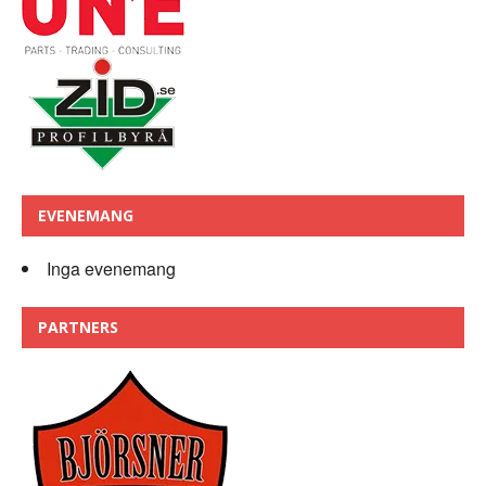
EVENEMANG
Inga evenemang
PARTNERS