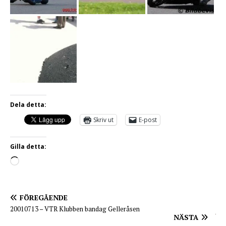
Dela detta:
Skriv ut
E-post
Gilla detta:
FÖREGÅENDE
20010713 – VTR Klubben bandag Gelleråsen
NÄSTA